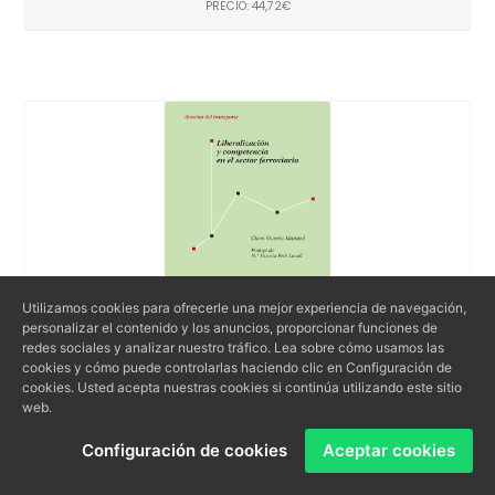
PRECIO: 44,72€
Utilizamos cookies para ofrecerle una mejor experiencia de navegación,
personalizar el contenido y los anuncios, proporcionar funciones de
redes sociales y analizar nuestro tráfico. Lea sobre cómo usamos las
cookies y cómo puede controlarlas haciendo clic en Configuración de
Liberalización y competencia en el sector
cookies. Usted acepta nuestras cookies si continúa utilizando este sitio
ferroviario
web.
Configuración de cookies
Aceptar cookies