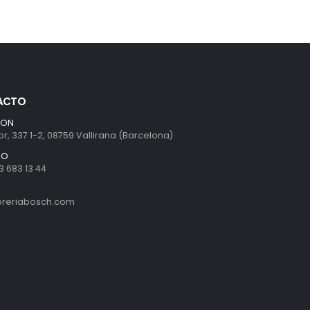
ACTO
ION
r, 337 1-2, 08759 Vallirana (Barcelona)
NO
3 683 13 44
ibreriabosch.com