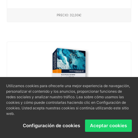
PRECIO: 32,00€
Utilizamos cookies para ofrecerle una mejor experiencia de navegación,
personalizar el contenido y los anuncios, proporcionar funciones de
redes sociales y analizar nuestro tráfico. Lea sobre cómo usamos las
cookies y cómo puede controlarlas haciendo clic en Configuración de
cookies. Usted acepta nuestras cookies si continúa utilizando este sitio
web.
La resolución por incumplimiento según la
Configuración de cookies
Aceptar cookies
Convención de Viena sobre los contrato...