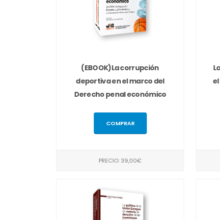
(EBOOK)La corrupción
L
deportiva en el marco del
el
Derecho penal económico
COMPRAR
PRECIO: 39,00€