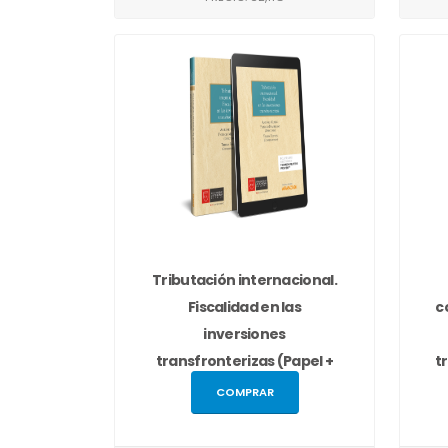
Tributación internacional.
Fiscalidad en las
c
inversiones
transfronterizas (Papel +
t
e-book)
COMPRAR