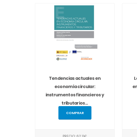
Tendencias actuales en
L
economía circular:
en
instrumentos financieros y
tributarios...
COMPRAR
PRECIO: 62,11€