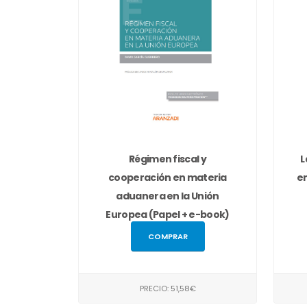
Régimen fiscal y
L
cooperación en materia
en
aduanera en la Unión
Europea (Papel + e-book)
COMPRAR
PRECIO: 51,58€