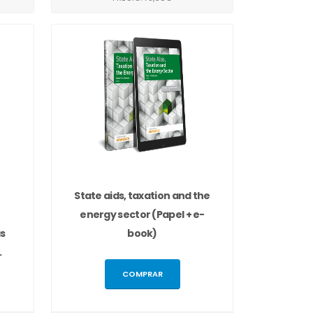
State aids, taxation and the
energy sector (Papel + e-
as
book)
.
COMPRAR