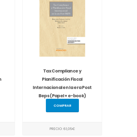
Tax Compliance y
n
Planificación Fiscal
Internacional en la era Post
Beps (Papel + e-book)
COMPRAR
PRECIO: 61,05€