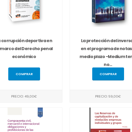
a corrupción deportiva en
La protección del invers
 marco del Derecho penal
en el programa de notas
económico
medio plazo -Medium te
no...
COMPRAR
COMPRAR
PRECIO: 49,00€
PRECIO: 59,00€