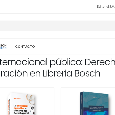
Editorial J.M
CONTACTO
nternacional público: Dere
gración en Libreria Bosch