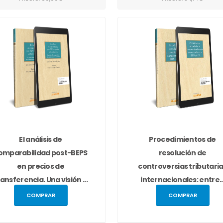
El análisis de
Procedimientos de
omparabilidad post-BEPS
resolución de
en precios de
controversias tributari
ransferencia. Una visión ...
internacionales: entre..
COMPRAR
COMPRAR