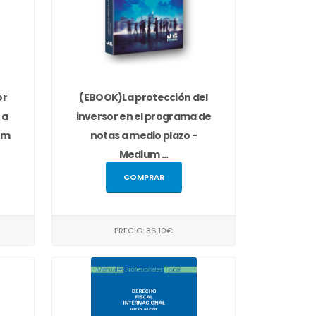
or
(EBOOK)La protección del
 a
inversor en el programa de
rm
notas a medio plazo -
Medium ...
COMPRAR
PRECIO: 36,10€