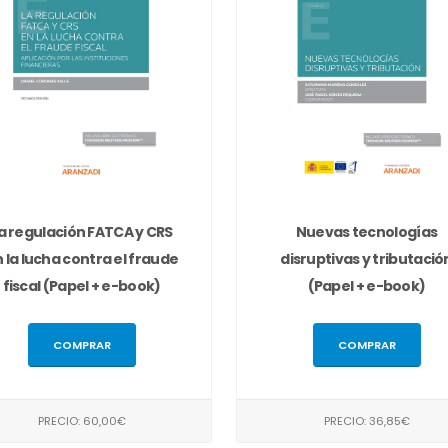
a regulación FATCA y CRS
Nuevas tecnologías
 la lucha contra el fraude
disruptivas y tributació
fiscal (Papel + e-book)
(Papel + e-book)
COMPRAR
COMPRAR
PRECIO: 60,00€
PRECIO: 36,85€