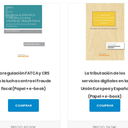
a regulación FATCA y CRS
La tributación de los
 la lucha contra el fraude
servicios digitales en la
fiscal (Papel + e-book)
Unión Europea y Españ
(Papel + e-book)
COMPRAR
COMPRAR
PRECIO: 60,00€
PRECIO: 34,74€