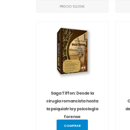
PRECIO: 52,00€
Saga Tiffon: Desde la
cirugía romancista hasta
C
la psiquiatría y psicología
de
forense
COMPRAR