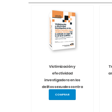
Victimización y
T
efectividad
a
investigadora en los
delitos sexuales contra
victima...
COMPRAR