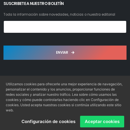
SUSCRIBETE A NUESTRO BOLETÍN
Toda la información sobre novedades, noticias o nuestra editorial
ENVIAR
Utilizamos cookies para ofrecerle una mejor experiencia de navegación,
personalizar el contenido y los anuncios, proporcionar funciones de
redes sociales y analizar nuestro tráfico. Lea sobre cómo usamos las
Librería Bosch S.L. © 2022. Todos los derechos reservados
cookies y cómo puede controlarlas haciendo clic en Configuración de
Desarrollo: Web4x4.es
cookies. Usted acepta nuestras cookies si continúa utilizando este sitio
web.
Configuración de cookies
Aceptar cookies