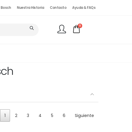
. Bosch
Nuestra Historia
Contacto
Ayuda & FAQs
0
FINALIZAR PEDIDO
sch
1
2
3
4
5
6
Siguiente