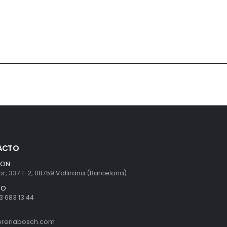
ACTO
ION
r, 337 1-2, 08759 Vallirana (Barcelona)
NO
3 683 13 44
ibreriabosch.com