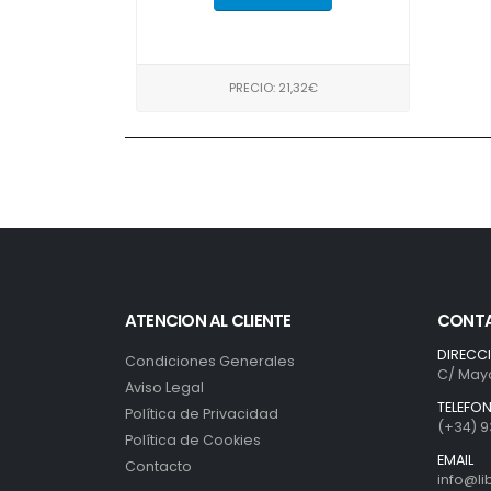
PRECIO: 21,32€
ATENCION AL CLIENTE
CONT
DIRECC
Condiciones Generales
C/ Mayo
Aviso Legal
TELEFO
Política de Privacidad
(+34) 9
Política de Cookies
EMAIL
Contacto
info@l