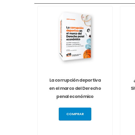
La corrupción deportiva
en el marco del Derecho
S
penal económico
COMPRAR