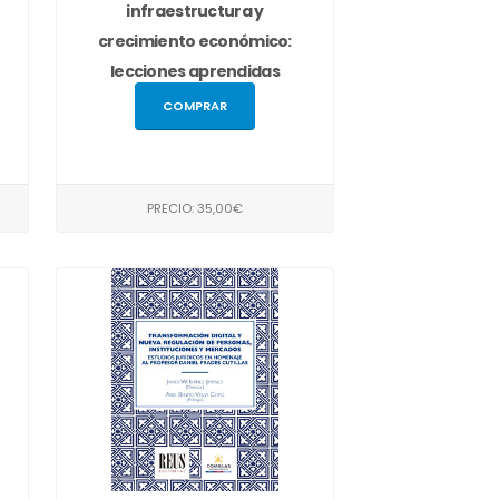
infraestructura y
crecimiento económico:
lecciones aprendidas
des...
COMPRAR
PRECIO: 35,00€