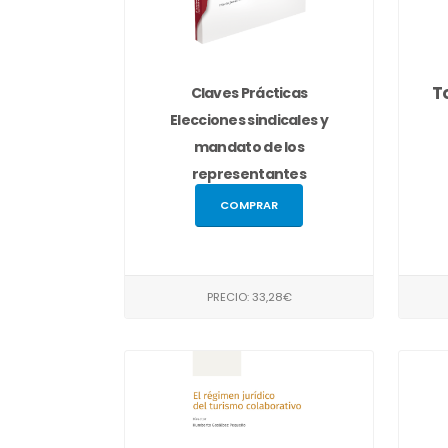
T
Claves Prácticas
Elecciones sindicales y
mandato de los
representantes
unitarios...
COMPRAR
PRECIO: 33,28€