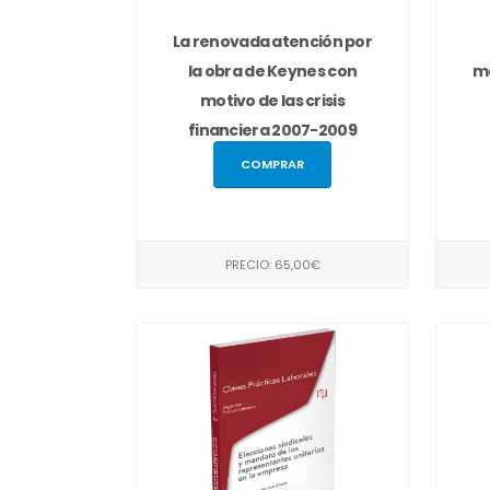
La renovada atención por
la obra de Keynes con
me
motivo de las crisis
financiera 2007-2009
COMPRAR
PRECIO: 65,00€