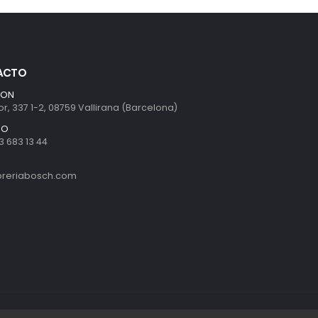
ACTO
ION
r, 337 1-2, 08759 Vallirana (Barcelona)
NO
3 683 13 44
ibreriabosch.com