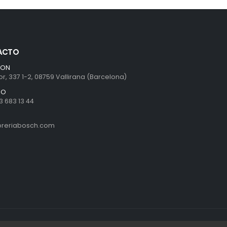
ACTO
ION
r, 337 1-2, 08759 Vallirana (Barcelona)
NO
3 683 13 44
ibreriabosch.com