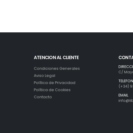
ATENCION AL CLIENTE
CONT
DIRECC
Condiciones Generales
C/ Mayo
Aviso Legal
TELEFO
Política de Privacidad
(+34) 9
Política de Cookies
EMAIL
Contacto
info@l