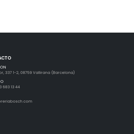
ACTO
ION
r, 337 1-2, 08759 Vallirana (Barcelona)
NO
3 683 13 44
ibreriabosch.com