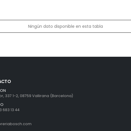
Ningún dato disponible en esta tabla
ACTO
ION
r, 337 1-2, 08759 Vallirana (Barcelona)
NO
3 683 13 44
ibreriabosch.com