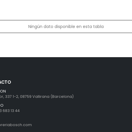
Ningún dato disponible en esta tabla
ACTO
ION
r, 337 1-2, 08759 Vallirana (Barcelona)
NO
3 683 13 44
ibreriabosch.com