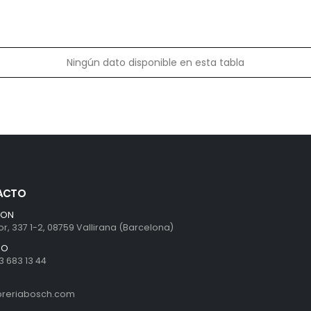
Ningún dato disponible en esta tabla
ACTO
ION
r, 337 1-2, 08759 Vallirana (Barcelona)
NO
3 683 13 44
ibreriabosch.com