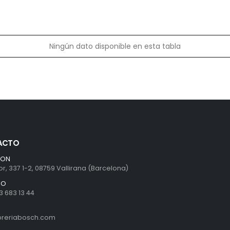
Ningún dato disponible en esta tabla
ACTO
ION
r, 337 1-2, 08759 Vallirana (Barcelona)
NO
3 683 13 44
ibreriabosch.com