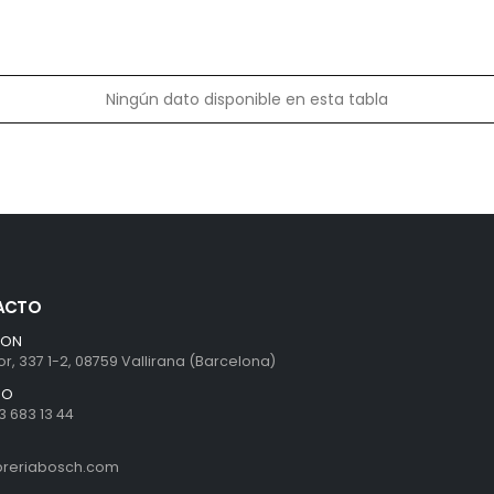
Ningún dato disponible en esta tabla
ACTO
ION
r, 337 1-2, 08759 Vallirana (Barcelona)
NO
3 683 13 44
ibreriabosch.com