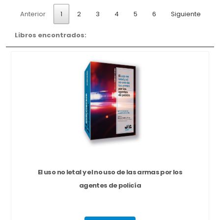
Anterior
1
2
3
4
5
6
Siguiente
Libros encontrados:
El uso no letal y el no uso de las armas por los
agentes de policía