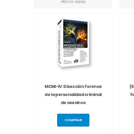
PRECIO: 14,56€
MCMI-IV: Disección forense
(
de la personalidad criminal
f
de asesinos
COMPRAR