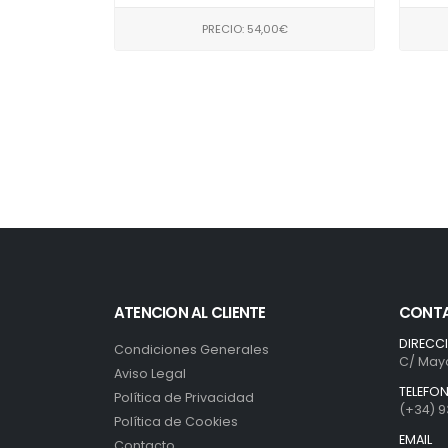
PRECIO: 54,00€
ATENCION AL CLIENTE
CONT
DIRECC
Condiciones Generales
C/ Mayo
Aviso Legal
TELEFO
Política de Privacidad
(+34) 9
Política de Cookies
EMAIL
Contacto