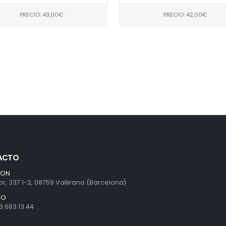
PRECIO: 43,00€
PRECIO: 42,00€
ACTO
ION
r, 337 1-2, 08759 Vallirana (Barcelona)
NO
3 683 13 44