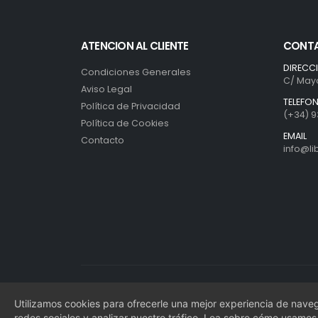
ATENCION AL CLIENTE
CONT
DIRECC
Condiciones Generales
C/ Mayo
Aviso Legal
TELEFO
Política de Privacidad
(+34) 9
Política de Cookies
EMAIL
Contacto
info@l
Librería Bosch S.L. © 2022. Todos los derechos reservados
Utilizamos cookies para ofrecerle una mejor experiencia de naveg
Desarrollo: Web4x4.es
redes sociales y analizar nuestro tráfico. Lea sobre cómo usamos