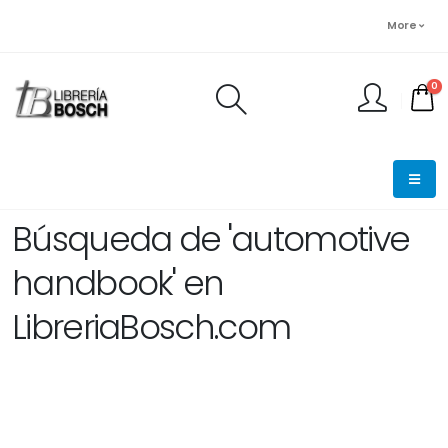
More
0
FINALIZAR PEDIDO
Búsqueda de 'automotive
handbook' en
LibreriaBosch.com