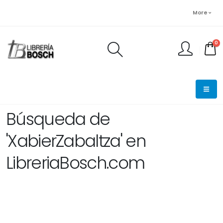
More
0
FINALIZAR PEDIDO
Búsqueda de
'XabierZabaltza' en
LibreriaBosch.com