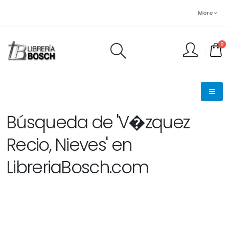
More
0
FINALIZAR PEDIDO
Búsqueda de 'V�zquez
Recio, Nieves' en
LibreriaBosch.com