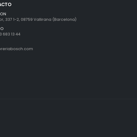
ACTO
ION
r, 337 1-2, 08759 Vallirana (Barcelona)
NO
3 683 13 44
ibreriabosch.com