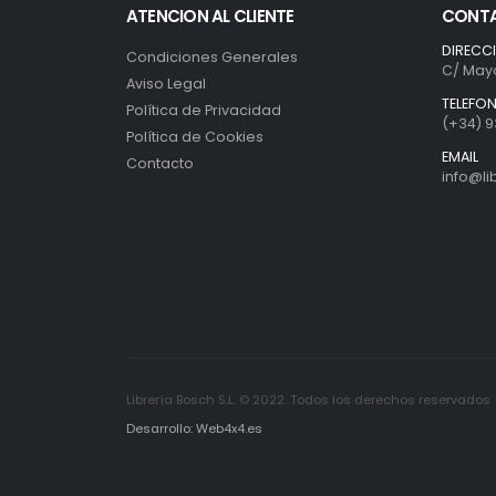
ATENCION AL CLIENTE
CONT
DIRECC
Condiciones Generales
C/ Mayo
Aviso Legal
TELEFO
Política de Privacidad
(+34) 9
Política de Cookies
EMAIL
Contacto
info@l
Librería Bosch S.L. © 2022. Todos los derechos reservados
Desarrollo: Web4x4.es