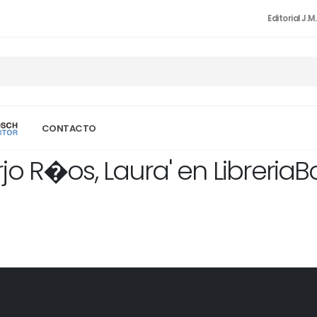
Editorial J.M
CONTACTO
jo R�os, Laura' en Libreria