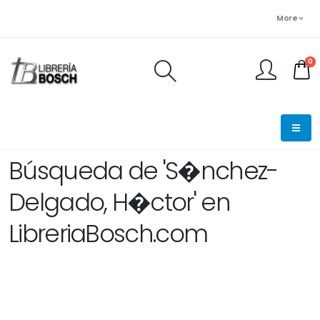
More
0
FINALIZAR PEDIDO
Búsqueda de 'S�nchez-
Delgado, H�ctor' en
LibreriaBosch.com