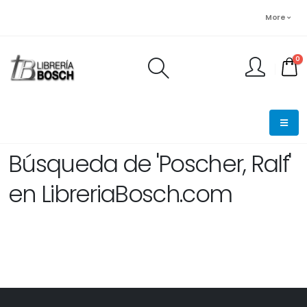
More
0
FINALIZAR PEDIDO
Búsqueda de 'Poscher, Ralf'
en LibreriaBosch.com