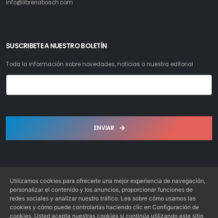
info@libreriabosch.com
SUSCRIBETE A NUESTRO BOLETÍN
Toda la información sobre novedades, noticias o nuestra editorial
ENVIAR
Utilizamos cookies para ofrecerle una mejor experiencia de navegación,
personalizar el contenido y los anuncios, proporcionar funciones de
redes sociales y analizar nuestro tráfico. Lea sobre cómo usamos las
Librería Bosch S.L. © 2022. Todos los derechos reservados
cookies y cómo puede controlarlas haciendo clic en Configuración de
Desarrollo: Web4x4.es
cookies. Usted acepta nuestras cookies si continúa utilizando este sitio