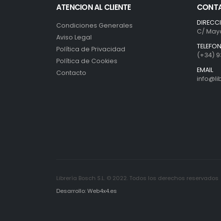
ATENCION AL CLIENTE
CONT
DIRECC
Condiciones Generales
C/ Mayo
Aviso Legal
TELEFO
Política de Privacidad
(+34) 9
Política de Cookies
EMAIL
Contacto
info@l
Librería Bosch S.L. © 2022. Todos los derechos reservados
Desarrollo: Web4x4.es