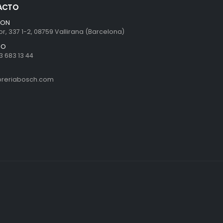
ACTO
ION
r, 337 1-2, 08759 Vallirana (Barcelona)
NO
3 683 13 44
ibreriabosch.com