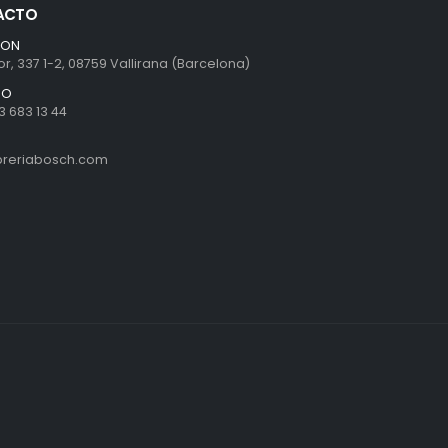
ACTO
ION
r, 337 1-2, 08759 Vallirana (Barcelona)
NO
3 683 13 44
ibreriabosch.com