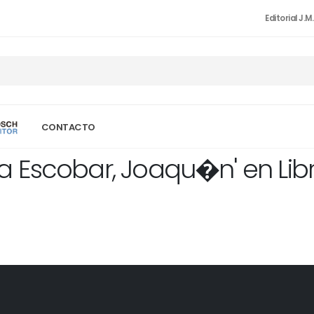
Editorial J.M
CONTACTO
a Escobar, Joaqu�n' en Lib