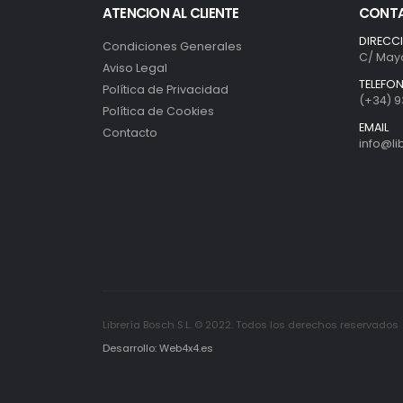
ATENCION AL CLIENTE
CONT
DIRECC
Condiciones Generales
C/ Mayo
Aviso Legal
TELEFO
Política de Privacidad
(+34) 9
Política de Cookies
EMAIL
Contacto
info@l
Librería Bosch S.L. © 2022. Todos los derechos reservados
Desarrollo: Web4x4.es