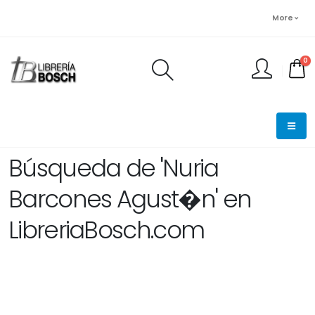
More
0
FINALIZAR PEDIDO
Búsqueda de 'Nuria
Barcones Agust�n' en
LibreriaBosch.com