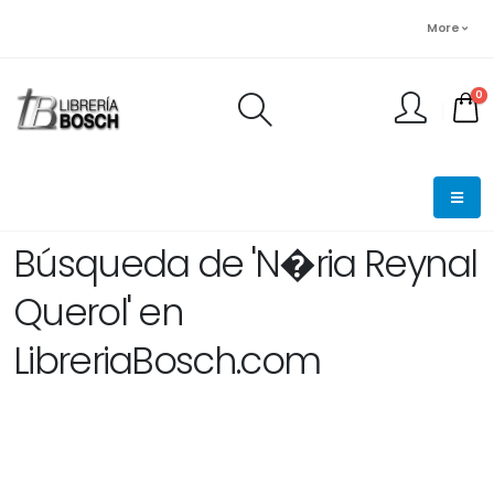
More
0
FINALIZAR PEDIDO
Búsqueda de 'N�ria Reynal
Querol' en
LibreriaBosch.com