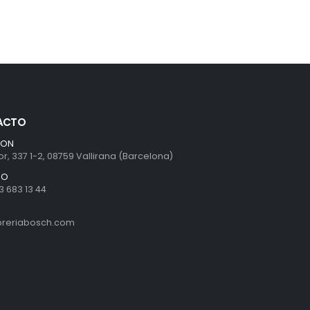
ACTO
ION
r, 337 1-2, 08759 Vallirana (Barcelona)
NO
3 683 13 44
ibreriabosch.com