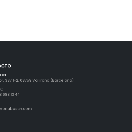
ACTO
ION
r, 337 1-2, 08759 Vallirana (Barcelona)
NO
3 683 13 44
ibreriabosch.com