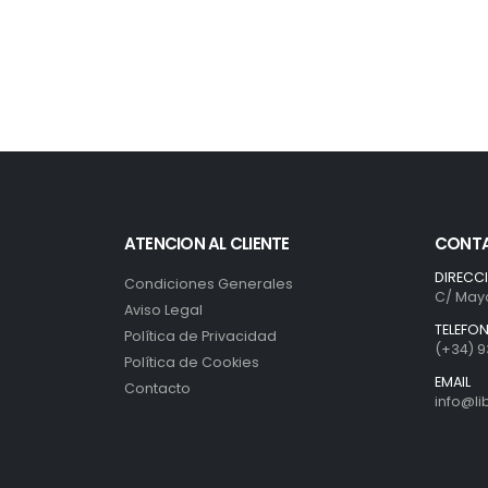
ATENCION AL CLIENTE
CONT
DIRECC
Condiciones Generales
C/ Mayo
Aviso Legal
TELEFO
Política de Privacidad
(+34) 9
Política de Cookies
EMAIL
Contacto
info@l