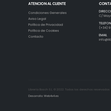
ATENCION AL CLIENTE
CONT
DIRECC
Condiciones Generales
C/ Mayo
Aviso Legal
TELEFO
Política de Privacidad
(+34) 9
Política de Cookies
EMAIL
Contacto
info@l
Librería Bosch S.L. © 2022. Todos los derechos reservados
Desarrollo: Web4x4.es