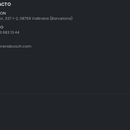
ACTO
ION
r, 337 1-2, 08759 Vallirana (Barcelona)
NO
3 683 13 44
ibreriabosch.com