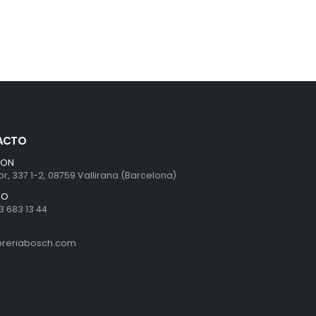
ACTO
ION
r, 337 1-2, 08759 Vallirana (Barcelona)
NO
3 683 13 44
ibreriabosch.com