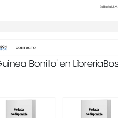
Editorial J.M
CONTACTO
uinea Bonillo' en LibreriaB