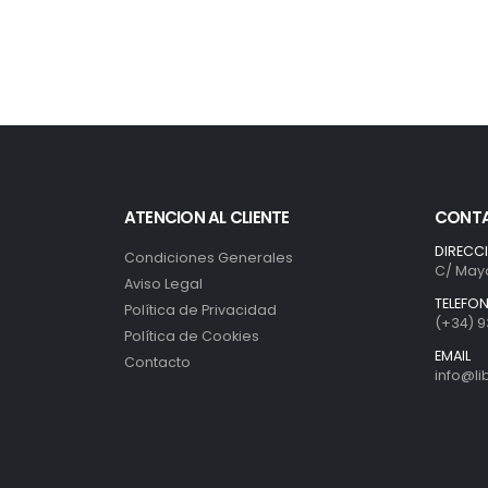
ATENCION AL CLIENTE
CONT
DIRECC
Condiciones Generales
C/ Mayo
Aviso Legal
TELEFO
Política de Privacidad
(+34) 9
Política de Cookies
EMAIL
Contacto
info@l