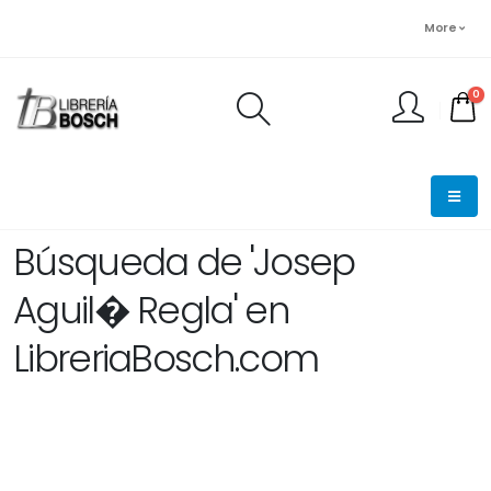
More
0
FINALIZAR PEDIDO
Búsqueda de 'Josep
Aguil� Regla' en
LibreriaBosch.com