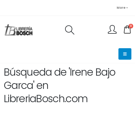
More
0
FINALIZAR PEDIDO
Búsqueda de 'Irene Bajo
Garca' en
LibreriaBosch.com