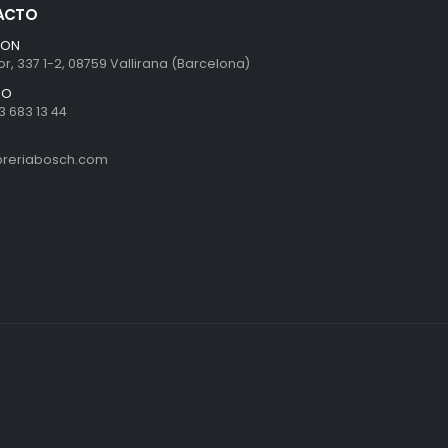
ACTO
ION
r, 337 1-2, 08759 Vallirana (Barcelona)
NO
3 683 13 44
ibreriabosch.com