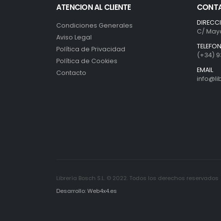
ATENCION AL CLIENTE
CONT
DIRECC
Condiciones Generales
C/ Mayo
Aviso Legal
TELEFO
Política de Privacidad
(+34) 9
Política de Cookies
EMAIL
Contacto
info@l
Librería Bosch S.L. © 2022. Todos los derechos reservados
Desarrollo: Web4x4.es