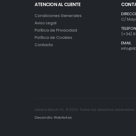
ATENCION AL CLIENTE
CONT
DIRECC
Condiciones Generales
C/ Mayo
Aviso Legal
TELEFO
Política de Privacidad
(+34) 9
Política de Cookies
EMAIL
Contacto
info@l
Librería Bosch S.L. © 2022. Todos los derechos reservados
Desarrollo: Web4x4.es