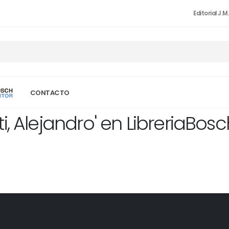
Editorial J.M
CONTACTO
i, Alejandro' en LibreriaBos