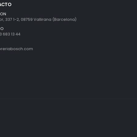
ACTO
ION
r, 337 1-2, 08759 Vallirana (Barcelona)
NO
3 683 13 44
ibreriabosch.com