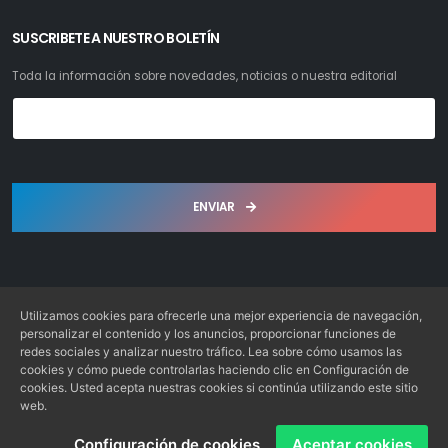
SUSCRIBETE A NUESTRO BOLETÍN
Toda la información sobre novedades, noticias o nuestra editorial
ENVIAR
Utilizamos cookies para ofrecerle una mejor experiencia de navegación,
personalizar el contenido y los anuncios, proporcionar funciones de
redes sociales y analizar nuestro tráfico. Lea sobre cómo usamos las
Librería Bosch S.L. © 2022. Todos los derechos reservados
cookies y cómo puede controlarlas haciendo clic en Configuración de
Desarrollo: Web4x4.es
cookies. Usted acepta nuestras cookies si continúa utilizando este sitio
web.
Configuración de cookies
Aceptar cookies