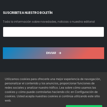
SUSCRIBETE A NUESTRO BOLETÍN
Toda la información sobre novedades, noticias o nuestra editorial
ENVIAR
Utilizamos cookies para ofrecerle una mejor experiencia de navegación,
personalizar el contenido y los anuncios, proporcionar funciones de
redes sociales y analizar nuestro tráfico. Lea sobre cómo usamos las
Librería Bosch S.L. © 2022. Todos los derechos reservados
cookies y cómo puede controlarlas haciendo clic en Configuración de
Desarrollo: Web4x4.es
cookies. Usted acepta nuestras cookies si continúa utilizando este sitio
web.