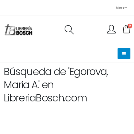
More
0
FINALIZAR PEDIDO
Búsqueda de 'Egorova,
Maria A.' en
LibreriaBosch.com