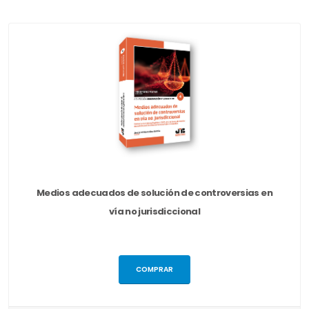
Medios adecuados de solución de controversias en
vía no jurisdiccional
COMPRAR