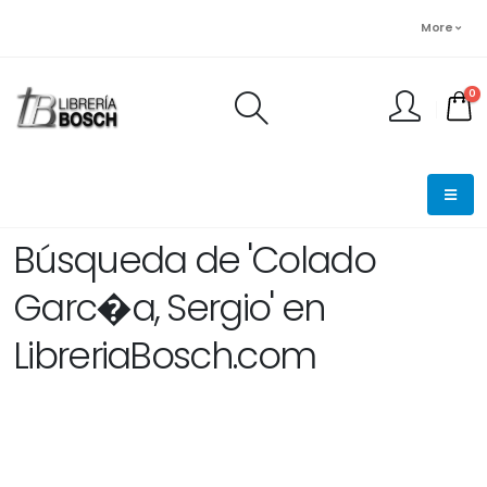
More
0
FINALIZAR PEDIDO
Búsqueda de 'Colado
Garc�a, Sergio' en
LibreriaBosch.com