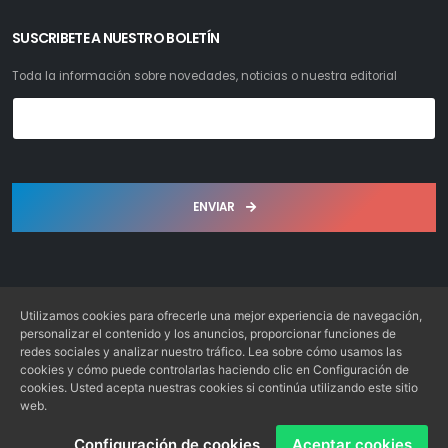
SUSCRIBETE A NUESTRO BOLETÍN
Toda la información sobre novedades, noticias o nuestra editorial
ENVIAR
Utilizamos cookies para ofrecerle una mejor experiencia de navegación,
personalizar el contenido y los anuncios, proporcionar funciones de
redes sociales y analizar nuestro tráfico. Lea sobre cómo usamos las
Librería Bosch S.L. © 2022. Todos los derechos reservados
cookies y cómo puede controlarlas haciendo clic en Configuración de
Desarrollo: Web4x4.es
cookies. Usted acepta nuestras cookies si continúa utilizando este sitio
web.
Configuración de cookies
Aceptar cookies