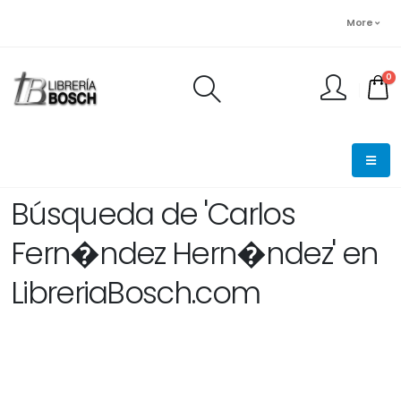
More
0
FINALIZAR PEDIDO
Búsqueda de 'Carlos
Fern�ndez Hern�ndez' en
LibreriaBosch.com