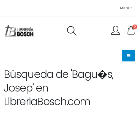
More
0
FINALIZAR PEDIDO
Búsqueda de 'Bagu�s,
Josep' en
LibreriaBosch.com