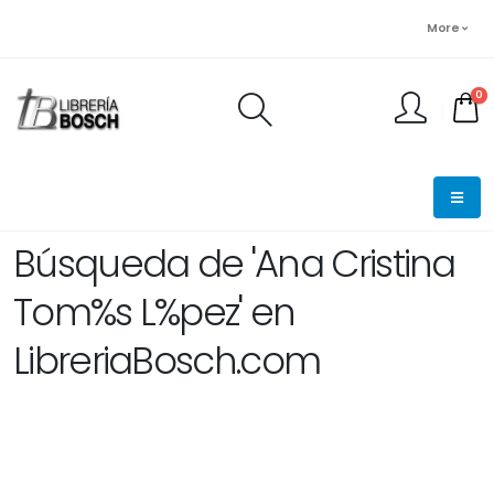
More
0
FINALIZAR PEDIDO
Búsqueda de 'Ana Cristina
Tom%s L%pez' en
LibreriaBosch.com