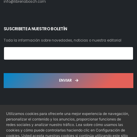
info@libreriabosch.com
SUSCRIBETE A NUESTRO BOLETÍN
Toda la información sobre novedades, noticias o nuestra editorial
ENVIAR
Utilizamos cookies para ofrecerle una mejor experiencia de navegación,
personalizar el contenido y los anuncios, proporcionar funciones de
redes sociales y analizar nuestro tráfico. Lea sobre cómo usamos las
Librería Bosch S.L. © 2022. Todos los derechos reservados
cookies y cómo puede controlarlas haciendo clic en Configuración de
Desarrollo: Web4x4.es
cookies. Usted acepta nuestras cookies si continúa utilizando este sitio